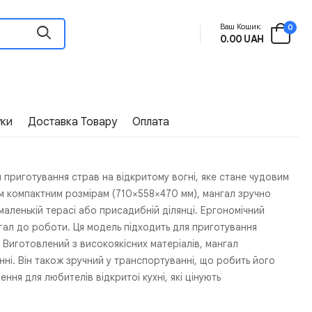
Ваш Кошик:
0
0.00 UAH
уки
Доставка Товару
Оплата
я приготування страв на відкритому вогні, яке стане чудовим
їм компактним розмірам (710×558×470 мм), мангал зручно
маленькій терасі або присадибній ділянці. Ергономічний
нгал до роботи. Ця модель підходить для приготування
. Виготовлений з високоякісних матеріалів, мангал
ні. Він також зручний у транспортуванні, що робить його
шення для любителів відкритої кухні, які цінують