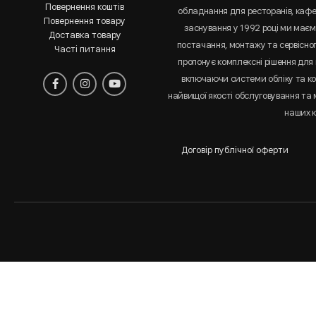
Повернення коштів
обладнання для ресторанів, кафе 
Повернення товару
заснування у 1992 році ми маємо
Доставка товару
постачання, монтажу та сервісно
Часті питання
пропонує комплексні рішення для 
включаючи системи обліку та к
найвищої якості обслуговування та
наших к
Договір публічної оферти
Аналіз
і
статистика
сайта