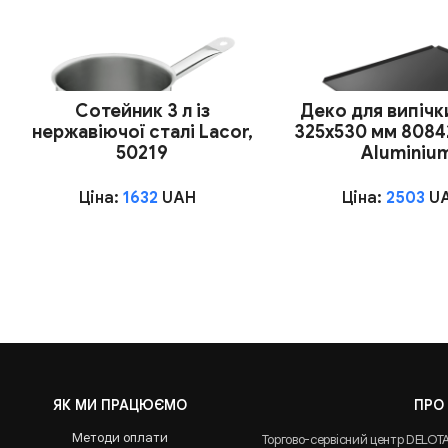
Сотейник 3 л із
Деко для випічк
нержавіючої сталі Lacor,
325x530 мм 8084
50219
Aluminiu
Ціна:
1632
UAH
Ціна:
2503
U
ЯК МИ ПРАЦЮЄМО
ПРО
Методи оплати
Торгово-сервісний центр DELOT