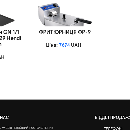
и GN 1/1
ФРИТЮРНИЦЯ ФР-9
29 Hendi
m
Ціна:
7674
UAH
AH
 НАС
ВІДДІЛ ПРОДАЖ
A — ваш надійний постачальник
ТЕЛЕФОН: