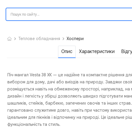
Теплове обладнання
Хоспери
Опис
Характеристики
Відг
Піч-мангал Vesta 38 ХК — це надійне та компактне рішення дл
вибором для дому, дачі або виїздів на природу. Завдяки сво
розміщується навіть на обмеженому просторі, наприклад, на 
дизайн і легкість у збірці дозволяють швидко підготувати ма
шашликів, стейків, барбекю, запечених овочів та інших страв
гарантовано служитиме довго, навіть при частому використан
ідеальним для пікніків і відпочинку на природі. Це ідеальне рі
функціональність та стиль.