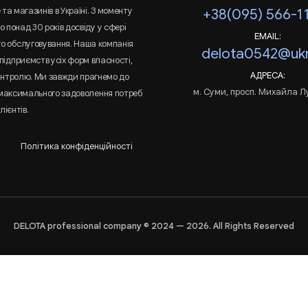
та магазинів в Україні. З моменту
+38(095) 566-1
 понад 30 років досвіду у сфері
EMAIL:
го обслуговування. Наша компанія
delota0542@ukr
підприємств усіх форм власності,
АДРЕСА:
онтролю. Ми завжди прагнемо до
м. Суми, просп. Михайла Л
 максимального задоволення потреб
лієнтів.
Політика конфіденційності
DELOTA professional company © 2024 — 2026. All Rights Reserved