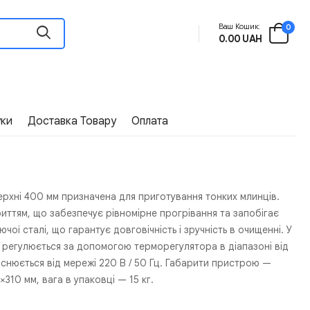
Ваш Кошик:
0
0.00 UAH
уки
Доставка Товару
Оплата
рхні 400 мм призначена для приготування тонких млинців.
иттям, що забезпечує рівномірне прогрівання та запобігає
ї сталі, що гарантує довговічність і зручність в очищенні. У
а регулюється за допомогою терморегулятора в діапазоні від
йснюється від мережі 220 В / 50 Гц. Габарити пристрою —
310 мм, вага в упаковці — 15 кг.