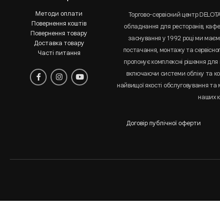
Методи оплати
Торгово-сервісний центр DELOT
Повернення коштів
обладнання для ресторанів, кафе 
Повернення товару
заснування у 1992 році ми маємо
Доставка товару
постачання, монтажу та сервісно
Часті питання
пропонує комплексні рішення для 
включаючи системи обліку та к
найвищої якості обслуговування та
наших к
Договір публічної оферти
Аналіз
і