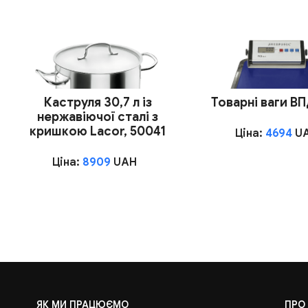
Каструля 30,7 л із
Товарні ваги В
нержавіючої сталі з
кришкою Lacor, 50041
Ціна:
4694
U
Ціна:
8909
UAH
ЯК МИ ПРАЦЮЄМО
ПРО