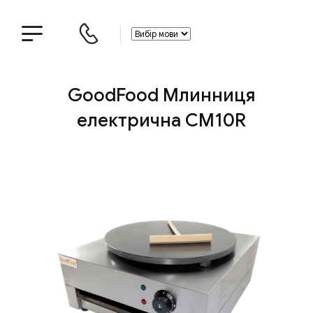
GoodFood Млинниця
електрична CM10R