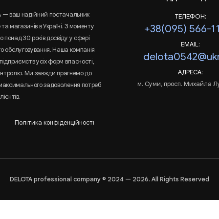
A — ваш надійний постачальник
ТЕЛЕФОН:
та магазинів в Україні. З моменту
+38(095) 566-1
 понад 30 років досвіду у сфері
EMAIL:
го обслуговування. Наша компанія
delota0542@ukr
підприємств усіх форм власності,
АДРЕСА:
онтролю. Ми завжди прагнемо до
м. Суми, просп. Михайла Л
 максимального задоволення потреб
лієнтів.
Політика конфіденційності
DELOTA professional company © 2024 — 2026. All Rights Reserved