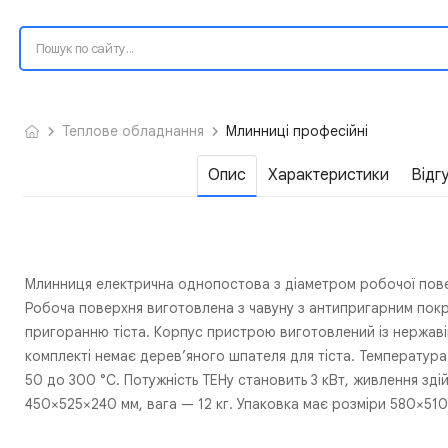
Теплове обладнання
Млинниці професійні
Опис
Характеристики
Відг
Млинниця електрична однопостова з діаметром робочої пове
Робоча поверхня виготовлена з чавуну з антипригарним покр
пригоранню тіста. Корпус пристрою виготовлений із нержавіючо
комплекті немає дерев’яного шпателя для тіста. Температур
50 до 300 °C. Потужність ТЕНу становить 3 кВт, живлення зді
450×525×240 мм, вага — 12 кг. Упаковка має розміри 580×510×