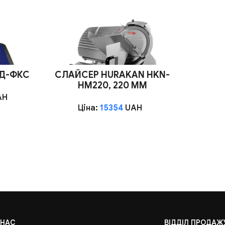
ПД-ФКС
СЛАЙСЕР HURAKAN HKN-
HM220, 220 ММ
AH
Ціна:
15354
UAH
 НАС
ВІДДІЛ ПРОДАЖ