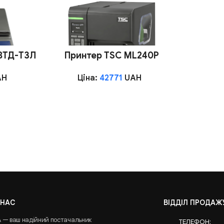
 ВТД-Т3Л
Принтер TSC ML240P
AH
Ціна:
42771
UAH
 НАС
ВІДДІЛ ПРОДАЖ
A — ваш надійний постачальник
ТЕЛЕФОН: