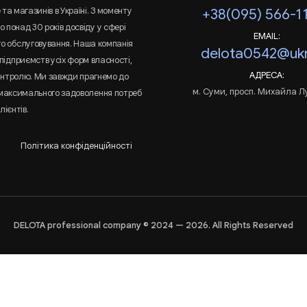
та магазинів в Україні. З моменту
+38(095) 566-1
 понад 30 років досвіду у сфері
EMAIL:
го обслуговування. Наша компанія
delota0542@ukr
підприємств усіх форм власності,
АДРЕСА:
онтролю. Ми завжди прагнемо до
м. Суми, просп. Михайла Л
 максимального задоволення потреб
лієнтів.
Політика конфіденційності
DELOTA professional company © 2024 — 2026. All Rights Reserved