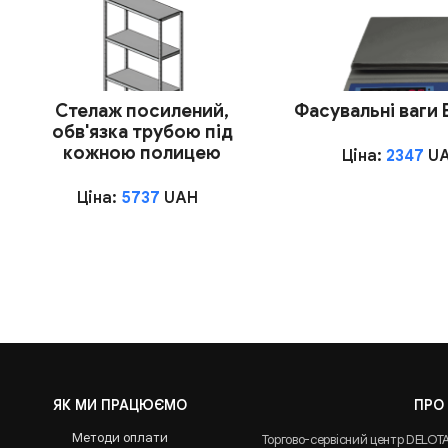
Стелаж посилений,
Фасувальні ваги
обв'язка трубою під
кожною полицею
Ціна:
2347
U
Ціна:
5737
UAH
ЯК МИ ПРАЦЮЄМО
ПРО
Методи оплати
Торгово-сервісний центр DELOT