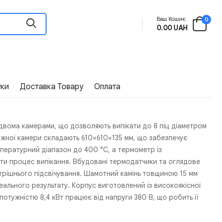
Ваш Кошик:
0
0.00 UAH
уки
Доставка Товару
Оплата
двома камерами, що дозволяють випікати до 8 піц діаметром
кожної камери складають 610×610×135 мм, що забезпечує
мпературний діапазон до 400 °C, а термометр із
и процес випікання. Вбудовані термодатчики та оглядове
трішнього підсвічування. Шамотний камінь товщиною 15 мм
еального результату. Корпус виготовлений із високоякісної
потужністю 8,4 кВт працює від напруги 380 В, що робить її