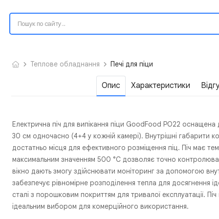
Теплове обладнання
Печі для піци
Опис
Характеристики
Відг
Електрична піч для випікання піци GoodFood PO22 оснащена 
30 см одночасно (4+4 у кожній камері). Внутрішні габарити 
достатньо місця для ефективного розміщення піц. Піч має те
максимальним значенням 500 °C дозволяє точно контролюват
вікно дають змогу здійснювати моніторинг за допомогою вну
забезпечує рівномірне розподілення тепла для досягнення ід
сталі з порошковим покриттям для тривалої експлуатації. Піч 
ідеальним вибором для комерційного використання.