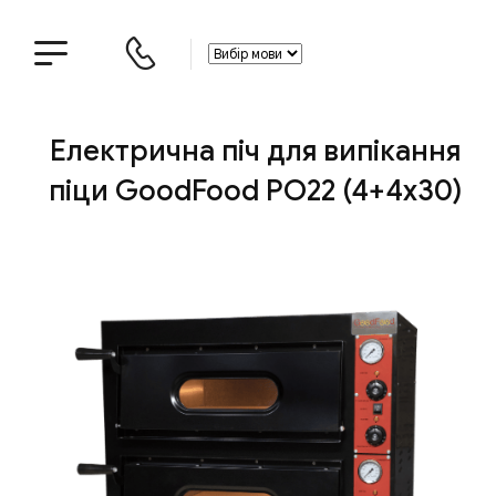
Електрична піч для випікання
піци GoodFood PO22 (4+4х30)