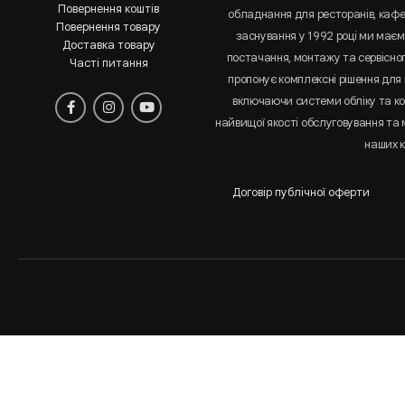
Повернення коштів
обладнання для ресторанів, кафе 
Повернення товару
заснування у 1992 році ми маємо
Доставка товару
постачання, монтажу та сервісно
Часті питання
пропонує комплексні рішення для 
включаючи системи обліку та к
найвищої якості обслуговування та
наших к
Договір публічної оферти
Аналіз
і
статистика
сайта