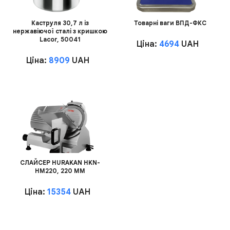
Каструля 30,7 л із
Товарні ваги ВПД-ФКС
нержавіючої сталі з кришкою
Lacor, 50041
Ціна:
4694
UAH
Ціна:
8909
UAH
СЛАЙСЕР HURAKAN HKN-
HM220, 220 ММ
Ціна:
15354
UAH