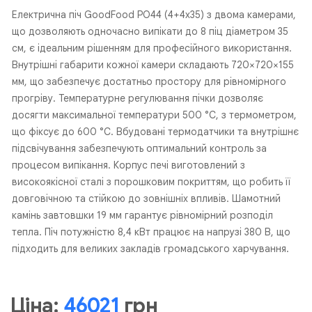
Електрична піч GoodFood PO44 (4+4х35) з двома камерами,
що дозволяють одночасно випікати до 8 піц діаметром 35
см, є ідеальним рішенням для професійного використання.
Внутрішні габарити кожної камери складають 720×720×155
мм, що забезпечує достатньо простору для рівномірного
прогріву. Температурне регулювання пічки дозволяє
досягти максимальної температури 500 °C, з термометром,
що фіксує до 600 °C. Вбудовані термодатчики та внутрішнє
підсвічування забезпечують оптимальний контроль за
процесом випікання. Корпус печі виготовлений з
високоякісної сталі з порошковим покриттям, що робить її
довговічною та стійкою до зовнішніх впливів. Шамотний
камінь завтовшки 19 мм гарантує рівномірний розподіл
тепла. Піч потужністю 8,4 кВт працює на напрузі 380 В, що
підходить для великих закладів громадського харчування.
Ціна:
46021
грн