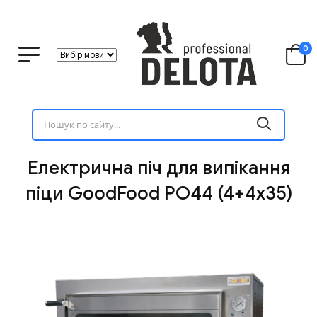
0
Електрична піч для випікання
піци GoodFood PO44 (4+4х35)