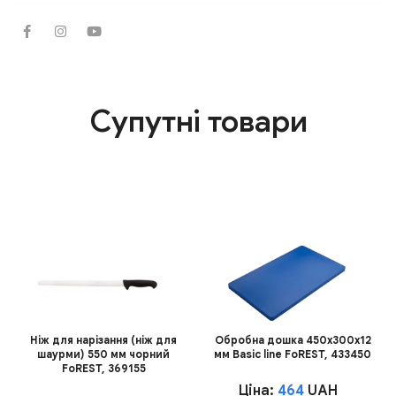
Супутні товари
Ніж для нарізання (ніж для
Обробна дошка 450х300х12
шаурми) 550 мм чорний
мм Basic line FoREST, 433450
FoREST, 369155
Ціна:
464
UAH