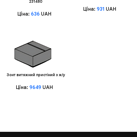
231480
Ціна:
931
UAH
Ціна:
636
UAH
Зонт витяжний пристіний з ж/у
Ціна:
9649
UAH