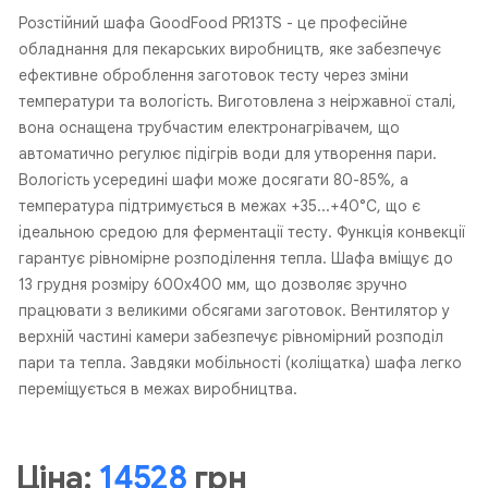
Розстійний шафа GoodFood PR13TS - це професійне
обладнання для пекарських виробництв, яке забезпечує
ефективне оброблення заготовок тесту через зміни
температури та вологість. Виготовлена з неіржавної сталі,
вона оснащена трубчастим електронагрівачем, що
автоматично регулює підігрів води для утворення пари.
Вологість усередині шафи може досягати 80-85%, а
температура підтримується в межах +35...+40°C, що є
ідеальною средою для ферментації тесту. Функція конвекції
гарантує рівномірне розподілення тепла. Шафа вміщує до
13 грудня розміру 600x400 мм, що дозволяє зручно
працювати з великими обсягами заготовок. Вентилятор у
верхній частині камери забезпечує рівномірний розподіл
пари та тепла. Завдяки мобільності (коліщатка) шафа легко
переміщується в межах виробництва.
Ціна:
14528
грн