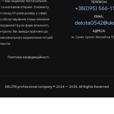
A — ваш надійний постачальник
ТЕЛЕФОН:
та магазинів в Україні. З моменту
+38(095) 566-1
 понад 30 років досвіду у сфері
EMAIL:
го обслуговування. Наша компанія
delota0542@ukr
підприємств усіх форм власності,
АДРЕСА:
онтролю. Ми завжди прагнемо до
м. Суми, просп. Михайла Л
 максимального задоволення потреб
лієнтів.
Політика конфіденційності
DELOTA professional company © 2024 — 2026. All Rights Reserved