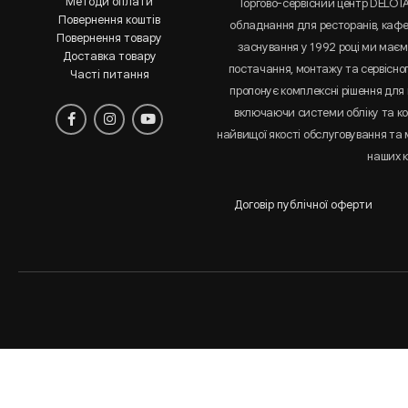
Методи оплати
Торгово-сервісний центр DELOT
Повернення коштів
обладнання для ресторанів, кафе 
Повернення товару
заснування у 1992 році ми маємо
Доставка товару
постачання, монтажу та сервісно
Часті питання
пропонує комплексні рішення для 
включаючи системи обліку та к
найвищої якості обслуговування та
наших к
Договір публічної оферти
Аналіз
і
статистика