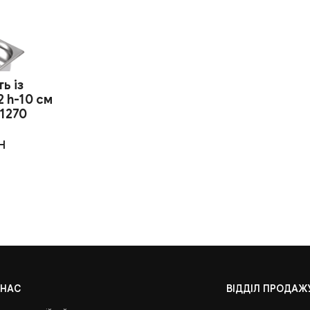
ь із
2 h-10 см
11270
H
 НАС
ВІДДІЛ ПРОДАЖ