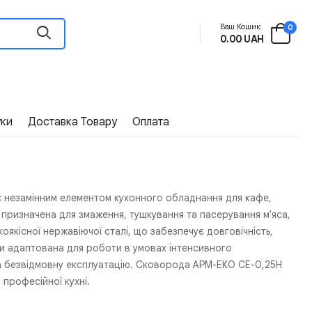
Ваш Кошик:
0
0.00 UAH
уки
Доставка Товару
Оплата
є незамінним елементом кухонного обладнання для кафе,
 призначена для змаження, тушкування та пасерування м'яса,
оякісної нержавіючої сталі, що забезпечує довговічність,
оди адаптована для роботи в умовах інтенсивного
 та безвідмовну експлуатацію. Сковорода АРМ-ЕКО СЕ-0,25Н
 професійної кухні.