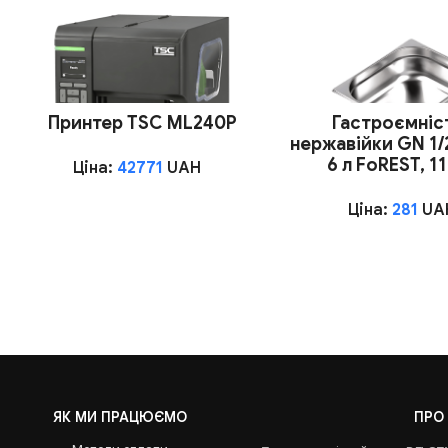
Принтер TSC ML240P
Гастроємніст
нержавійки GN 1/
6 л FoREST, 1
Ціна:
42771
UAH
Ціна:
281
UA
ЯК МИ ПРАЦЮЄМО
ПРО