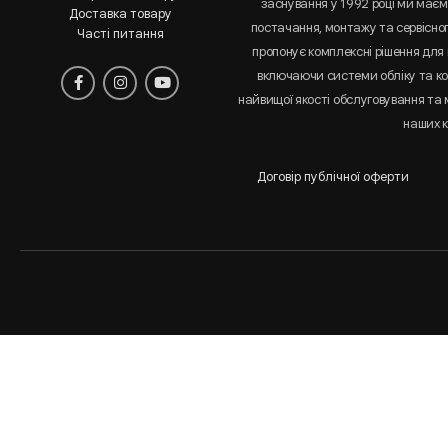
заснування у 1992 році ми маємо
Доставка товару
постачання, монтажу та сервісно
Часті питання
пропонує комплексні рішення для 
включаючи системи обліку та к
найвищої якості обслуговування та
наших к
Договір публічної оферти
Аналіз
і
статистика
сайта