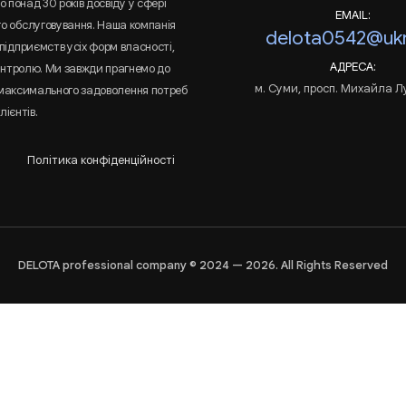
 понад 30 років досвіду у сфері
EMAIL:
го обслуговування. Наша компанія
delota0542@ukr
підприємств усіх форм власності,
АДРЕСА:
онтролю. Ми завжди прагнемо до
м. Суми, просп. Михайла Л
 максимального задоволення потреб
лієнтів.
Політика конфіденційності
DELOTA professional company © 2024 — 2026. All Rights Reserved