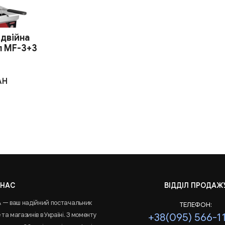
двійна
л MF-3+3
AH
 НАС
ВІДДІЛ ПРОДАЖ
A — ваш надійний постачальник
ТЕЛЕФОН:
та магазинів в Україні. З моменту
+38(095) 566-1