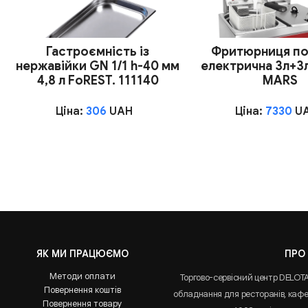
Гастроємність із
Фритюрниця по
нержавійки GN 1/1 h-40 мм
електрична 3л+3
4,8 л FoREST. 111140
MARS
Ціна:
306
UAH
Ціна:
7330
U
ЯК МИ ПРАЦЮЄМО
ПРО
Методи оплати
Торгово-сервісний центр DELOT
Повернення коштів
обладнання для ресторанів, кафе 
Повернення товару