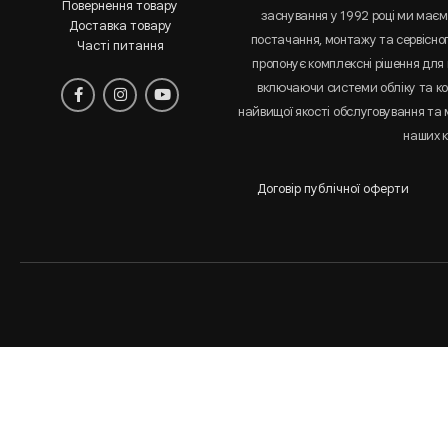
Повернення товару
заснування у 1992 році ми маємо
Доставка товару
постачання, монтажу та сервісно
Часті питання
пропонує комплексні рішення для 
включаючи системи обліку та к
найвищої якості обслуговування та
наших к
Договір публічної оферти
Аналіз
і
статистика
сайта