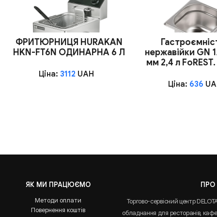
ФРИТЮРНИЦЯ HURAKAN
Гастроємніст
HKN-FT6N ОДИНАРНА 6 Л
нержавійки GN 1
мм 2,4 л FoREST
Ціна:
3112
UAH
Ціна:
636
UA
ЯК МИ ПРАЦЮЄМО
ПРО
Методи оплати
Торгово-сервісний центр DELOT
Повернення коштів
обладнання для ресторанів, кафе 