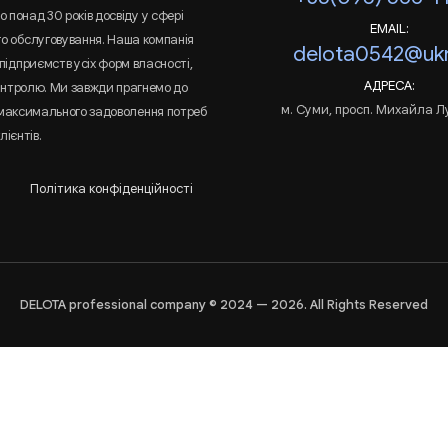
 понад 30 років досвіду у сфері
EMAIL:
го обслуговування. Наша компанія
delota0542@ukr
підприємств усіх форм власності,
АДРЕСА:
онтролю. Ми завжди прагнемо до
м. Суми, просп. Михайла Л
 максимального задоволення потреб
лієнтів.
Політика конфіденційності
DELOTA professional company © 2024 — 2026. All Rights Reserved