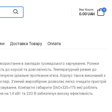
Ваш Кошик:
0
0.00 UAH
уки
Доставка Товару
Оплата
використання в закладах громадського харчування. Ролики
сть до корозії та довговічність. Температурний режим до
ечуючи ідеальне пропікання м'яса. Корпус також виконаний з
догляді. З'ємний жирозбірник дозволяє легко очищати пристрій
говування. Компактні габарити (560×325×175 мм) роблять
ня на 1,4 кВт та 220 В забезпечує високу ефективність