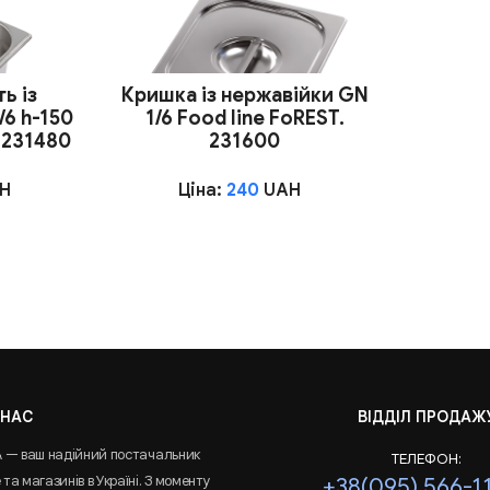
ь із
Кришка із нержавійки GN
/6 h-150
1/6 Food line FoREST.
. 231480
231600
H
Ціна:
240
UAH
 НАС
ВІДДІЛ ПРОДАЖ
A — ваш надійний постачальник
ТЕЛЕФОН:
та магазинів в Україні. З моменту
+38(095) 566-1