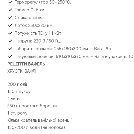
Терморегулятор 50–250°С.
Таймер 0–5 хв.
Стійка основа.
Лоток 250х280 мм.
Потужність ТЕНу 1,1 кВт.
Напруга: 220 В / 50 Гц.
Габаритні розміри: 255х480х300 мм. – Вага: 9 кг.
Пакувальні розміри: 510х310х370 мм. – Вага в упаковці: 10 
РЕЦЕПТИ ВАФЕЛЬ
ХРУСТКІ ВАФЛІ
200 г олії
150 г цукру
4 яйця
350 г простого борошна
1 ст. рому
Кілька крапель ванільної есенції
150-200 л води (не молока)