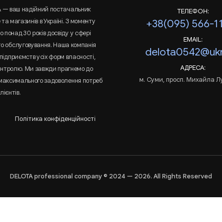
A — ваш надійний постачальник
ТЕЛЕФОН:
та магазинів в Україні. З моменту
+38(095) 566-1
 понад 30 років досвіду у сфері
EMAIL:
го обслуговування. Наша компанія
delota0542@ukr
підприємств усіх форм власності,
АДРЕСА:
онтролю. Ми завжди прагнемо до
м. Суми, просп. Михайла Л
 максимального задоволення потреб
лієнтів.
Політика конфіденційності
DELOTA professional company © 2024 — 2026. All Rights Reserved