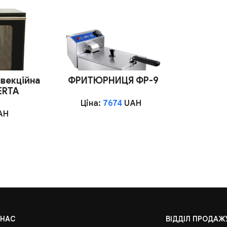
векційна
ФРИТЮРНИЦЯ ФР-9
ERTA
Ціна:
7674
UAH
AH
 НАС
ВІДДІЛ ПРОДАЖ