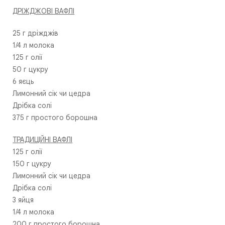
ДРІЖДЖОВІ ВАФЛІ
25 г дріжджів
1/4 л молока
125 г олії
50 г цукру
6 яєць
Лимонний сік чи цедра
Дрібка солі
375 г простого борошна
ТРАДИЦІЙНІ ВАФЛІ
125 г олії
150 г цукру
Лимонний сік чи цедра
Дрібка солі
3 яйця
1/4 л молока
200 г простого борошна