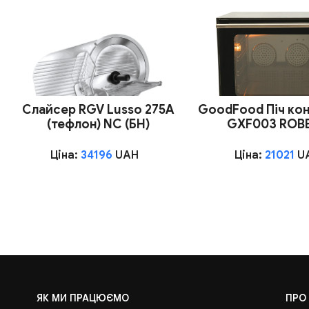
Слайсер RGV Lusso 275A
GoodFood Піч кон
(тефлон) NC (БН)
GXF003 ROB
Ціна:
34196
UAH
Ціна:
21021
U
ЯК МИ ПРАЦЮЄМО
ПРО