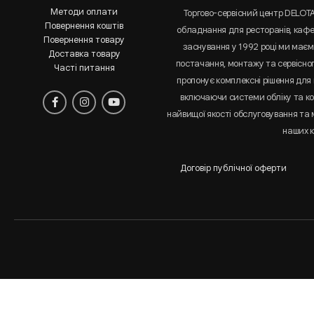
Методи оплати
Торгово-сервісний центр DELOT
Повернення коштів
обладнання для ресторанів, кафе 
Повернення товару
заснування у 1992 році ми маємо
Доставка товару
постачання, монтажу та сервісно
Часті питання
пропонує комплексні рішення для 
включаючи системи обліку та к
найвищої якості обслуговування та
наших к
Договір публічної оферти
Аналіз
і
статистика