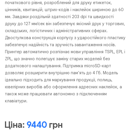
початкового рівня, розроблений для друку етикеток,
цінників, квитанцій, штрих-кодів і наклейок шириною до 60
мм. Завдяки роздільній здатності 203 dpi та швидкості
друку до 127 мм/сек він забезпечує якісний друк у торгових,
складських, логістичних і адміністративних сферах.
Двостулкова конструкція корпусу з ударостійкого пластику
забезпечує надійність та зручність завантаження носіїв.
Принтер автоматично розпізнає мови управління TSPL, EPL і
ZPL, що значно полегшує заміну старих моделей без
додаткового налаштування. Підтримка microSD-карт
дозволяє розширити внутрішню пам’ять до 4 Гб. Модель
ідеально підходить для маркування продукції, полиць,
ювелірних виробів або оформлення адресних наклейок, а
також може працювати автономно з підключенням
клавіатури.
Ціна:
9440
грн