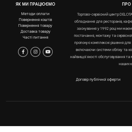
ЯК МИ ПРАЦЮЄМО
ПРО
Методи оплати
Торгово-сервісний центр DELOT
Повернення коштів
обладнання для ресторанів, кафе 
Повернення товару
заснування у 1992 році ми маємо
Доставка товару
постачання, монтажу та сервісно
Часті питання
пропонує комплексні рішення для 
включаючи системи обліку та к
найвищої якості обслуговування та
наших к
Договір публічної оферти
Аналіз