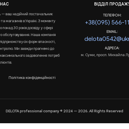
 НАС
ВІДДІЛ ПРОДАЖ
A — ваш надійний постачальник
ТЕЛЕФОН:
та магазинів в Україні. З моменту
+38(095) 566-1
 понад 30 років досвіду у сфері
EMAIL:
го обслуговування. Наша компанія
delota0542@ukr
підприємств усіх форм власності,
АДРЕСА:
онтролю. Ми завжди прагнемо до
м. Суми, просп. Михайла Л
 максимального задоволення потреб
лієнтів.
Політика конфіденційності
DELOTA professional company © 2024 — 2026. All Rights Reserved