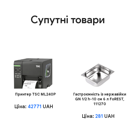
Супутні товари
Принтер TSC ML240P
Гастроємність із нержавійки
GN 1/2 h-10 см 6 л FoREST,
111270
Ціна:
42771
UAH
Ціна:
281
UAH