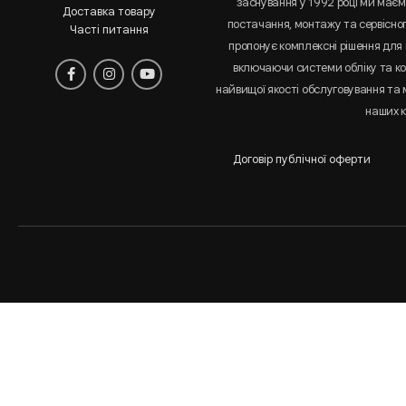
заснування у 1992 році ми маємо
Доставка товару
постачання, монтажу та сервісно
Часті питання
пропонує комплексні рішення для 
включаючи системи обліку та к
найвищої якості обслуговування та
наших к
Договір публічної оферти
Аналіз
і
статистика
сайта