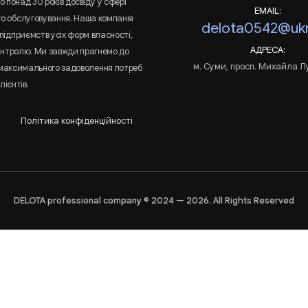
 понад 30 років досвіду у сфері
EMAIL:
го обслуговування. Наша компанія
delota0542@ukr
підприємств усіх форм власності,
АДРЕСА:
онтролю. Ми завжди прагнемо до
м. Суми, просп. Михайла Л
 максимального задоволення потреб
лієнтів.
Політика конфіденційності
DELOTA professional company © 2024 — 2026. All Rights Reserved