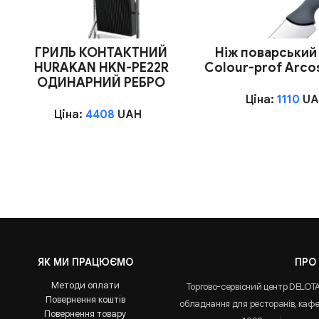
ГРИЛЬ КОНТАКТНИЙ
Ніж поварський
HURAKAN HKN-PE22R
Сolour-prof Arco
ОДИНАРНИЙ РЕБРО
Ціна:
1110
UA
Ціна:
4408
UAH
ЯК МИ ПРАЦЮЄМО
ПРО
Методи оплати
Торгово-сервісний центр DELOT
Повернення коштів
обладнання для ресторанів, кафе 
Повернення товару