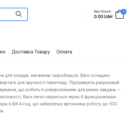
Ваш Кошик:
0
0.00 UAH
уки
Доставка Товару
Оплата
я для складів, магазинів і виробництв. Ваги оснащені
овертати для зручності перегляду. Підтримують рахунковий
ування, що робить їх універсальними для різних завдань —
исловості. Ваги легко керуються через 8 функціональних
тора 6 В/4 А·год, що забезпечує автономну роботу до 100
ея.