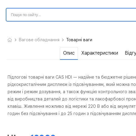
Вагове обладнання
Товарні ваги
Опис
Характеристики
Відг
Підлогові товарні ваги CAS HDI — надійне та бюджетне рішенн
рідкокристалічним дисплеєм із підсвічуванням, який можна п
режим і режим дозування, а також функцію контрольного зваж
від виробництва деталей до логістики та лакофарбової пром
клавіш. Живлення можливо від мережі 220 В або від акумуля
годин без підсвічування і до 25 годин з підсвічуванням диспл