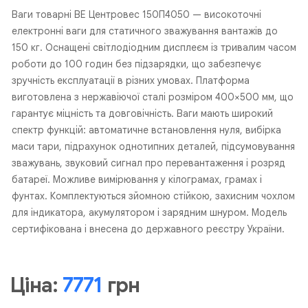
Ваги товарні ВЕ Центровес 150П4050 — високоточні
електронні ваги для статичного зважування вантажів до
150 кг. Оснащені світлодіодним дисплеєм із тривалим часом
роботи до 100 годин без підзарядки, що забезпечує
зручність експлуатації в різних умовах. Платформа
виготовлена з нержавіючої сталі розміром 400×500 мм, що
гарантує міцність та довговічність. Ваги мають широкий
спектр функцій: автоматичне встановлення нуля, вибірка
маси тари, підрахунок однотипних деталей, підсумовування
зважувань, звуковий сигнал про перевантаження і розряд
батареї. Можливе вимірювання у кілограмах, грамах і
фунтах. Комплектуються зйомною стійкою, захисним чохлом
для індикатора, акумулятором і зарядним шнуром. Модель
сертифікована і внесена до державного реєстру України.
Ціна:
7771
грн