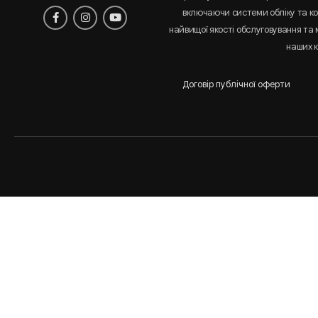
включаючи системи обліку та к
найвищої якості обслуговування та
наших к
Договір публічної оферти
Аналіз
і
статистика
сайта