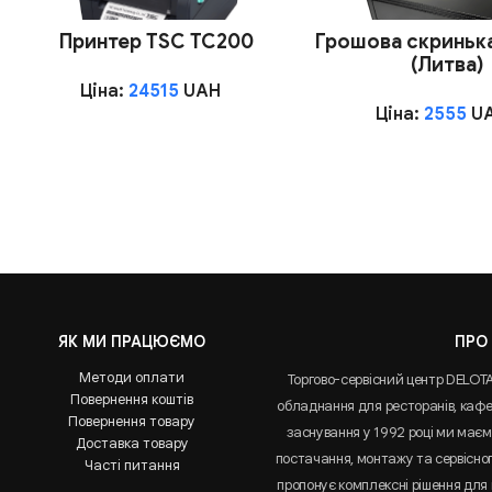
Принтер TSC TC200
Грошова скринька
(Литва)
Ціна:
24515
UAH
Ціна:
2555
U
ЯК МИ ПРАЦЮЄМО
ПРО
Методи оплати
Торгово-сервісний центр DELOT
Повернення коштів
обладнання для ресторанів, кафе 
Повернення товару
заснування у 1992 році ми маємо
Доставка товару
постачання, монтажу та сервісно
Часті питання
пропонує комплексні рішення для 