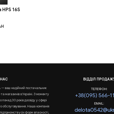
 HPS 16S
AH
 НАС
ВІДДІЛ ПРОДАЖ
A — ваш надійний постачальник
ТЕЛЕФОН:
та магазинів в Україні. З моменту
+38(095) 566-1
 понад 30 років досвіду у сфері
EMAIL:
го обслуговування. Наша компанія
delota0542@ukr
підприємств усіх форм власності,