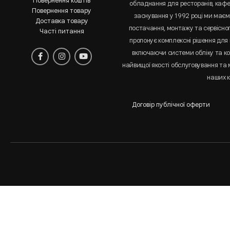
Повернення коштів
обладнання для ресторанів, кафе 
Повернення товару
заснування у 1992 році ми маємо
Доставка товару
постачання, монтажу та сервісно
Часті питання
пропонує комплексні рішення для 
включаючи системи обліку та к
найвищої якості обслуговування та
наших к
Договір публічної оферти
Аналіз
і
статистика
сайта