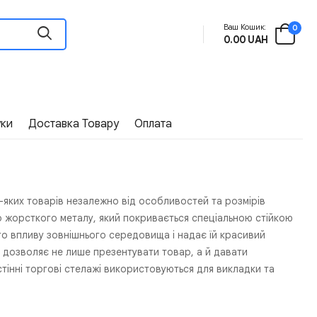
Ваш Кошик:
0
0.00 UAH
уки
Доставка Товару
Оплата
-яких товарів незалежно від особливостей та розмірів
о жорсткого металу, який покривається спеціальною стійкою
о впливу зовнішнього середовища і надає їй красивий
и, дозволяє не лише презентувати товар, а й давати
тінні торгові стелажі використовуються для викладки та