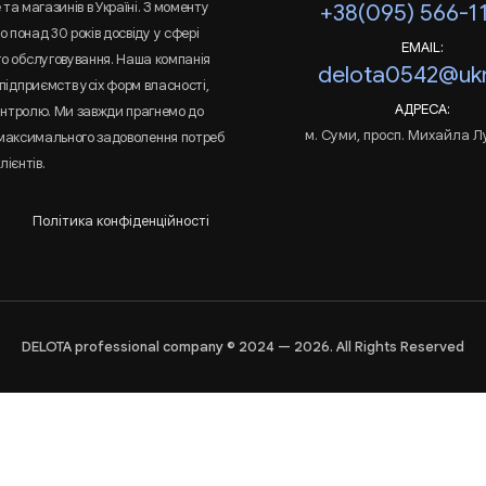
та магазинів в Україні. З моменту
+38(095) 566-1
 понад 30 років досвіду у сфері
EMAIL:
го обслуговування. Наша компанія
delota0542@ukr
підприємств усіх форм власності,
АДРЕСА:
онтролю. Ми завжди прагнемо до
м. Суми, просп. Михайла Л
 максимального задоволення потреб
лієнтів.
Політика конфіденційності
DELOTA professional company © 2024 — 2026. All Rights Reserved