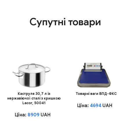
Супутні товари
Каструля 30,7 л із
Товарні ваги ВПД-ФКС
нержавіючої сталі з кришкою
Lacor, 50041
Ціна:
4694
UAH
Ціна:
8909
UAH